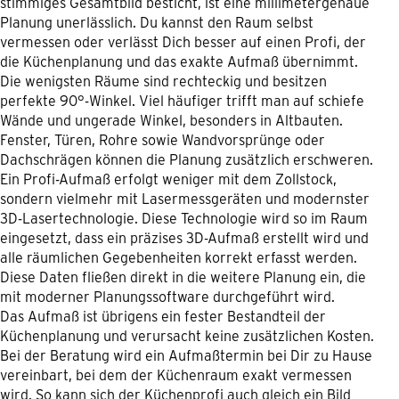
stimmiges Gesamtbild besticht, ist eine millimetergenaue
Planung unerlässlich. Du kannst den Raum selbst
vermessen oder verlässt Dich besser auf einen Profi, der
die Küchenplanung und das exakte Aufmaß übernimmt.
Die wenigsten Räume sind rechteckig und besitzen
perfekte 90°-Winkel. Viel häufiger trifft man auf schiefe
Wände und ungerade Winkel, besonders in Altbauten.
Fenster, Türen, Rohre sowie Wandvorsprünge oder
Dachschrägen können die Planung zusätzlich erschweren.
Ein Profi-Aufmaß erfolgt weniger mit dem Zollstock,
sondern vielmehr mit Lasermessgeräten und modernster
3D-Lasertechnologie. Diese Technologie wird so im Raum
eingesetzt, dass ein präzises 3D-Aufmaß erstellt wird und
alle räumlichen Gegebenheiten korrekt erfasst werden.
Diese Daten fließen direkt in die weitere Planung ein, die
mit moderner Planungssoftware durchgeführt wird.
Das Aufmaß ist übrigens ein fester Bestandteil der
Küchenplanung und verursacht keine zusätzlichen Kosten.
Bei der Beratung wird ein Aufmaßtermin bei Dir zu Hause
vereinbart, bei dem der Küchenraum exakt vermessen
wird. So kann sich der Küchenprofi auch gleich ein Bild