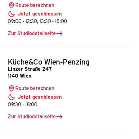
Route berechnen
Jetzt geschlossen
bis
bis
09:00
-
12:30
,
13:30
-
18:00
Zur Studiodetailseite
für Küche&Co Brixlegg
Küche&Co Wien-Penzing
Linzer Straße 247
1140 Wien
Route berechnen
Jetzt geschlossen
bis
09:30
-
18:00
Zur Studiodetailseite
für Küche&Co Wien-Penzing