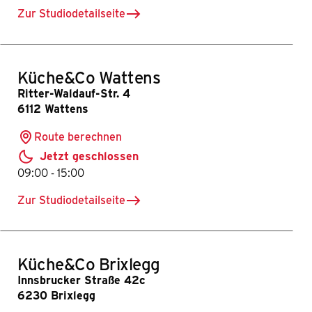
Zur Studiodetailseite
für Küche&Co Zell am See
Küche&Co Wattens
Ritter-Waldauf-Str. 4
6112 Wattens
Route berechnen
Jetzt geschlossen
bis
09:00
-
15:00
Zur Studiodetailseite
für Küche&Co Wattens
Küche&Co Brixlegg
Innsbrucker Straße 42c
6230 Brixlegg