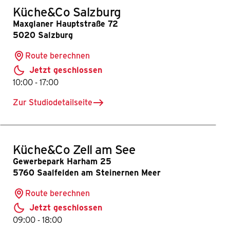
Küche&Co Salzburg
Maxglaner Hauptstraße 72
5020 Salzburg
Route berechnen
Jetzt geschlossen
bis
10:00
-
17:00
Zur Studiodetailseite
für Küche&Co Salzburg
Küche&Co Zell am See
Gewerbepark Harham 25
5760 Saalfelden am Steinernen Meer
Route berechnen
Jetzt geschlossen
bis
09:00
-
18:00