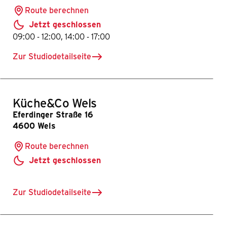
Route berechnen
Jetzt geschlossen
bis
bis
09:00
-
12:00
,
14:00
-
17:00
Zur Studiodetailseite
für Küche&Co Linz
Küche&Co Wels
Eferdinger Straße 16
4600 Wels
Route berechnen
Jetzt geschlossen
Zur Studiodetailseite
für Küche&Co Wels