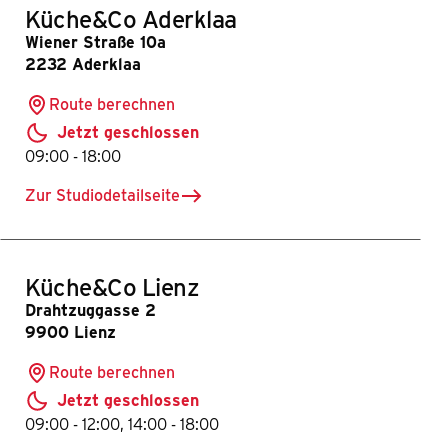
Küche&Co Aderklaa
Wiener Straße 10a
2232 Aderklaa
Route berechnen
Jetzt geschlossen
bis
09:00
-
18:00
Zur Studiodetailseite
für Küche&Co Aderklaa
Küche&Co Lienz
Drahtzuggasse 2
9900 Lienz
Route berechnen
Jetzt geschlossen
bis
bis
09:00
-
12:00
,
14:00
-
18:00