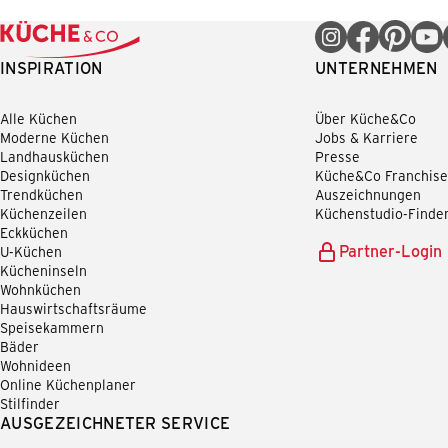
INSPIRATION
UNTERNEHMEN
Alle Küchen
Über Küche&Co
Moderne Küchen
Jobs & Karriere
Landhausküchen
Presse
Designküchen
Küche&Co Franchise
Trendküchen
Auszeichnungen
Küchenzeilen
Küchenstudio-Finde
Eckküchen
Partner-Login
U-Küchen
Kücheninseln
Wohnküchen
Hauswirtschaftsräume
Speisekammern
Bäder
Wohnideen
Online Küchenplaner
Stilfinder
AUSGEZEICHNETER SERVICE