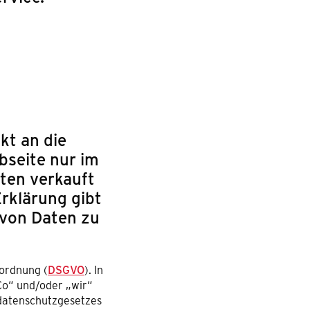
kt an die
seite nur im
ten verkauft
rklärung gibt
 von Daten zu
rordnung (
DSGVO
). In
Co“ und/oder „wir“
datenschutzgesetzes