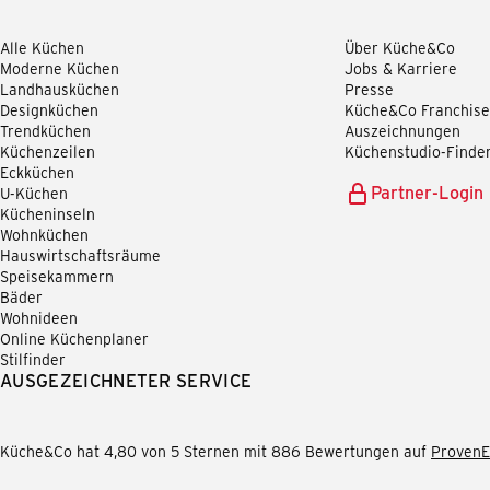
Alle Küchen
Über Küche&Co
Moderne Küchen
Jobs & Karriere
Landhausküchen
Presse
Designküchen
Küche&Co Franchise
Trendküchen
Auszeichnungen
Küchenzeilen
Küchenstudio-Finde
Eckküchen
Partner-Login
U-Küchen
Kücheninseln
Wohnküchen
Hauswirtschaftsräume
Speisekammern
Bäder
Wohnideen
Online Küchenplaner
Stilfinder
AUSGEZEICHNETER SERVICE
Küche&Co hat 4,80 von 5 Sternen mit 886 Bewertungen auf
ProvenE