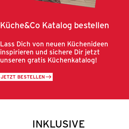
Küche&Co Katalog bestellen
Lass Dich von neuen Küchenideen
inspirieren und sichere Dir jetzt
unseren gratis Küchenkatalog!
JETZT BESTELLEN
INKLUSIVE