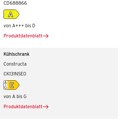
CD688866
Energieeffiziensklasse A
von A+++ bis D
Produktdatenblatt
herunterladen für Dunstabzugshaube
Kühlschrank
Constructa
CK131NSE0
Energieeffiziensklasse E
von A bis G
Produktdatenblatt
herunterladen für Kühlschrank