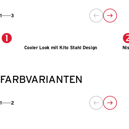
1
3
Cooler Look mit Kito Stahl Design
Ni
FARBVARIANTEN
1
2