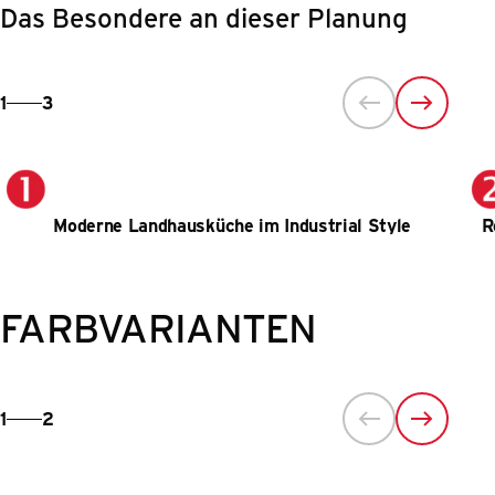
Das Besondere an dieser Planung
1
3
Moderne Landhausküche im Industrial Style
R
FARBVARIANTEN
1
2