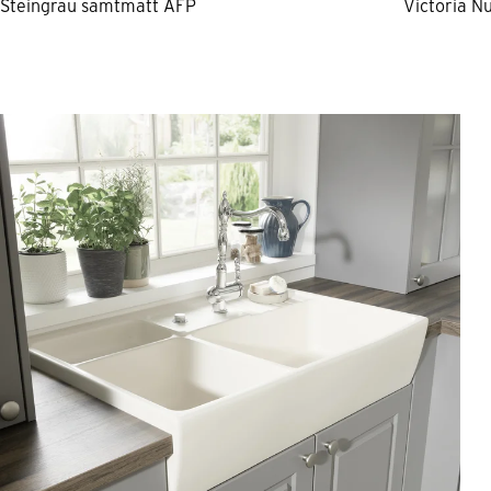
Steingrau samtmatt AFP
Victoria N