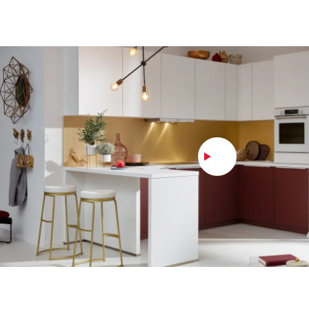
We need your consent to load t
Youtube service!
This content is not permitted to load due 
trackers that are not disclosed to the visitor
website owner needs to setup the site with t
CMP to add this content to the list of
technologies used.
Powered by
Usercentrics Consent Manage
Platform