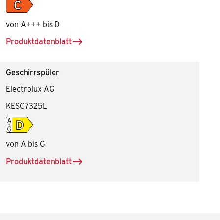
Energieeffiziensklasse C
von A+++ bis D
Produktdatenblatt
herunterladen für Dunstabzugshaube
Geschirrspüler
Electrolux AG
KESC7325L
Energieeffiziensklasse D
von A bis G
Produktdatenblatt
herunterladen für Geschirrspüler