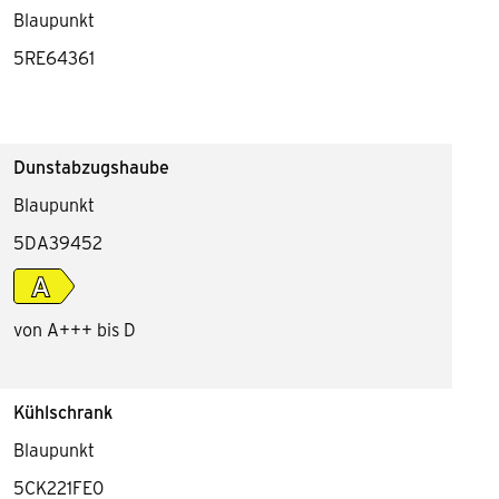
Blaupunkt
5RE64361
Dunstabzugshaube
Blaupunkt
5DA39452
von A+++ bis D
Kühlschrank
Blaupunkt
5CK221FE0