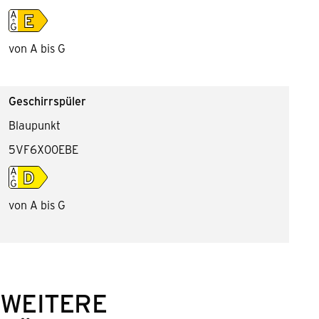
von A bis G
Geschirrspüler
Blaupunkt
5VF6X00EBE
von A bis G
WEITERE