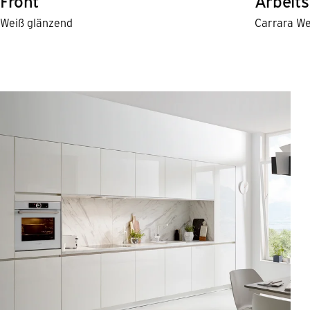
Front
Arbeits
Weiß glänzend
Carrara We