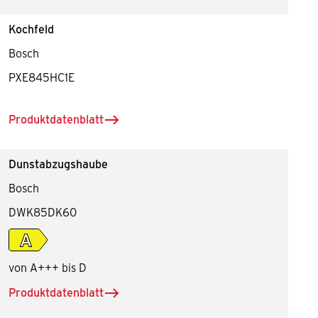
Kochfeld
Bosch
PXE845HC1E
Produktdatenblatt
herunterladen für Kochfeld
Dunstabzugshaube
Bosch
DWK85DK60
Energieeffiziensklasse A
von A+++ bis D
Produktdatenblatt
herunterladen für Dunstabzugshaube