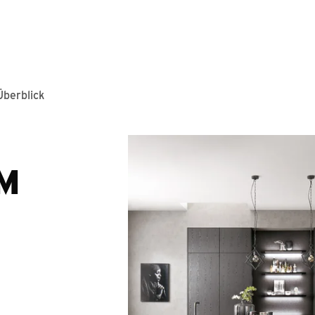
Springe zum Hauptinhalt
berblick
M