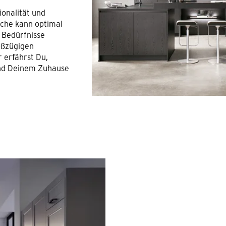
ionalität und
üche kann optimal
 Bedürfnisse
oßzügigen
r erfährst Du,
und Deinem Zuhause