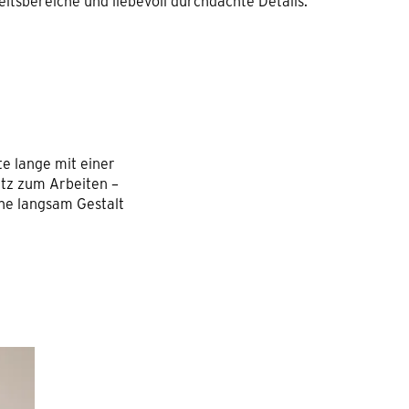
eitsbereiche und liebevoll durchdachte Details.
te lange mit einer
atz zum Arbeiten –
che langsam Gestalt