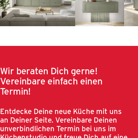
Wir beraten Dich gerne!
Vereinbare einfach einen
Termin!
Entdecke Deine neue Küche mit uns
an Deiner Seite. Vereinbare Deinen
unverbindlichen Termin bei uns im
Küchenstudio und freue Dich auf eine