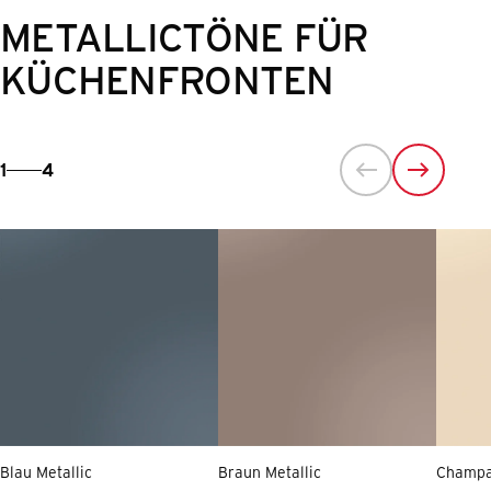
METALLICTÖNE FÜR
KÜCHENFRONTEN
1
4
Blau Metallic
Braun Metallic
Champa