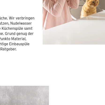
üche. Wir verbringen
utzen, Nudelwasser
ie Küchenspüle samt
he. Grund genug der
unkto Material,
htige Einbauspüle
 Ratgeber.