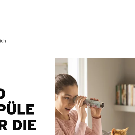
Springe zum Hauptinhalt
ich
O
SPÜLE
R DIE