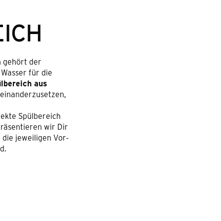
EICH
h gehört der
 Wasser für die
lbereich aus
useinanderzusetzen,
fekte Spülbereich
präsentieren wir Dir
 die jeweiligen Vor-
d.