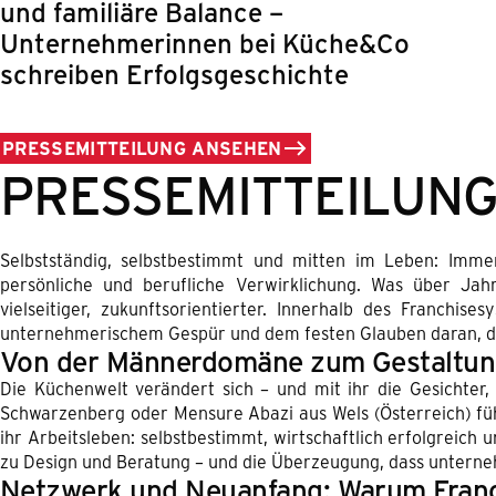
und familiäre Balance –
Unternehmerinnen bei Küche&Co
schreiben Erfolgsgeschichte
PRESSEMITTEILUNG ANSEHEN
PRESSEMITTEILUN
Selbstständig, selbstbestimmt und mitten im Leben: Imme
persönliche und berufliche Verwirklichung. Was über Ja
vielseitiger, zukunftsorientierter. Innerhalb des Franch
unternehmerischem Gespür und dem festen Glauben daran, das
Von der Männerdomäne zum Gestaltun
Die Küchenwelt verändert sich – und mit ihr die Gesichter
Schwarzenberg oder Mensure Abazi aus Wels (Österreich) füh
ihr Arbeitsleben: selbstbestimmt, wirtschaftlich erfolgreic
zu Design und Beratung – und die Überzeugung, dass unterne
Netzwerk und Neuanfang: Warum Franc