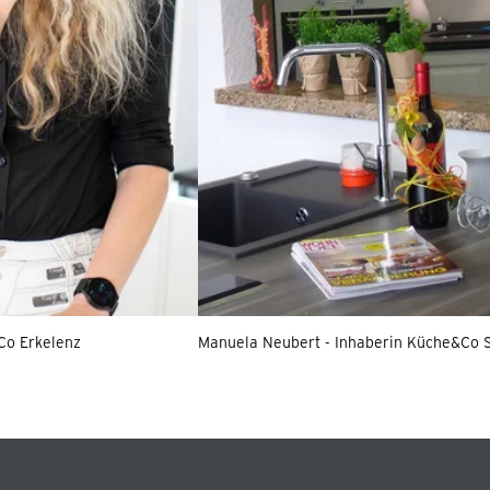
Co Erkelenz
Manuela Neubert - Inhaberin Küche&Co