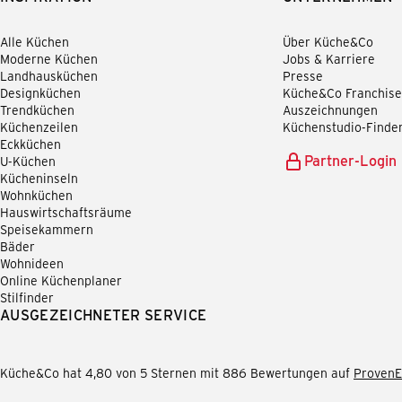
Alle Küchen
Über Küche&Co
Moderne Küchen
Jobs & Karriere
Landhausküchen
Presse
Designküchen
Küche&Co Franchise
Trendküchen
Auszeichnungen
Küchenzeilen
Küchenstudio-Finde
Eckküchen
Partner-Login
U-Küchen
Kücheninseln
Wohnküchen
Hauswirtschaftsräume
Speisekammern
Bäder
Wohnideen
Online Küchenplaner
Stilfinder
AUSGEZEICHNETER SERVICE
Küche&Co hat 4,80 von 5 Sternen mit 886 Bewertungen auf
ProvenE