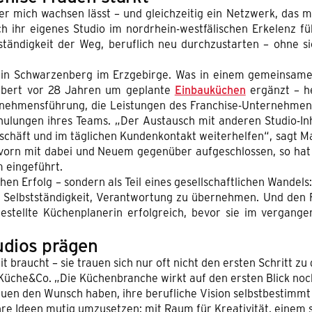
 mich wachsen lässt – und gleichzeitig ein Netzwerk, das mi
ich ihr eigenes Studio im nordrhein-westfälischen Erkelenz f
stständigkeit der Weg, beruflich neu durchzustarten – ohne 
o in Schwarzenberg im Erzgebirge. Was in einem gemeinsam
ubert vor 28 Jahren um geplante
Einbauküchen
ergänzt – he
ernehmensführung, die Leistungen des Franchise-Unternehmen
ulungen ihres Teams. „Der Austausch mit anderen Studio-In
geschäft und im täglichen Kundenkontakt weiterhelfen“, sagt 
 vorn mit dabei und Neuem gegenüber aufgeschlossen, so hat
 eingeführt.
chen Erfolg – sondern als Teil eines gesellschaftlichen Wandel
t Selbstständigkeit, Verantwortung zu übernehmen. Und den 
estellte Küchenplanerin erfolgreich, bevor sie im vergange
udios prägen
it braucht – sie trauen sich nur oft nicht den ersten Schritt z
 Küche&Co. „Die Küchenbranche wirkt auf den ersten Blick no
uen den Wunsch haben, ihre berufliche Vision selbstbestimmt 
ihre Ideen mutig umzusetzen: mit Raum für Kreativität, einem