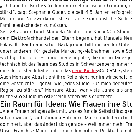
„Ich habe bei Küche&Co den unternehmerischen Freiraum, der
stärkt“, sagt Stephanie Guder, die seit 4,5 Jahren erfolgre
Mutter und Netzwerkerin ist. Für viele Frauen ist die Selb
Familie entscheiden zu müssen.
Seit 28 Jahren führt Manuela Neubert ihr Küche&Co Studi
dem Elektrofachhandel der Eltern begann, hat Manuela Ne
Fokus. Ihr kaufmännischer Background hilft ihr bei der Unt
unter anderem für gezielte Marketing-Maßnahmen sowie Sch
wichtig – hier gibt es immer neue Impulse, die uns im Tages
technisch ist das Team des Studios in Schwarzenberg immer
eine der ersten Inhaberinnen das
neue Küche
&Co CRM System
Auch Mensure Abazi sieht ihre Rolle nicht nur im wirtschaftli
eine Geschichte – genau wie jedes Studio. Für mich bedeute
Region zu stärken.“ Mensure Abazi war viele Jahre als ang
Küche&Co Studio im österreichischen Wels eröffnete.
Ein Raum für Ideen: Wie Frauen ihre St
„Viele Frauen bringen alles mit, was es für die Selbstständigke
setzen wir an“, sagt Romana Bütehorn, Marketingleiterin bei
dominiert, aber das ändert sich gerade – weil immer mehr Fra
Unser Franchise-Modell gibt ihnen den nötigen Rückhalt, um 