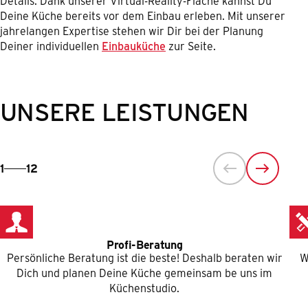
Details. Dank unserer Virtual-Reality-Fläche kannst Du
Deine Küche bereits vor dem Einbau erleben. Mit unserer
jahrelangen Expertise stehen wir Dir bei der Planung
Deiner individuellen
Einbauküche
zur Seite.
UNSERE LEISTUNGEN
1
12
Profi-Beratung
Persönliche Beratung ist die beste! Deshalb beraten wir
W
Dich und planen Deine Küche gemeinsam be uns im
Küchenstudio.