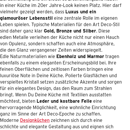
in einer Küche im 20er Jahre-Look keinen Platz. Hier darf
vielmehr gezeigt werden, dass
Luxus und ein
glamouröser Lebensstil
eine zentrale Rolle im eigenen
Leben spielen. Typische Materialien für den Art Deco-Stil
sind daher ganz klar
Gold, Bronze und Silber
. Diese
edlen Metalle verleihen der Küche nicht nur einen Hauch
von Opulenz, sondern schaffen auch eine Atmosphäre,
die den Glanz vergangener Zeiten widerspiegelt.
Edle Naturmaterialien wie
Ebenholz und Marmor
tragen
ebenfalls zu einem eleganten Erscheinungsbild bei. Ihre
feinen Oberflächen und zeitlosen Farben bringen eine
luxuriöse Note in Deine Küche. Polierte Glasflächen und
verspieltes Kristall setzen zusätzliche Akzente und sorgen
für ein elegantes Design, das den Raum zum Strahlen
bringt. Wenn Du Deine Küche mit Textilien ausstatten
möchtest, bieten
Leder und kostbare Felle
eine
hervorragende Möglichkeit, eine wohnliche Einrichtung
ganz im Sinne der Art Deco-Epoche zu schaffen.
Moderne
Designküchen
zeichnen sich durch eine
schlichte und elegante Gestaltung aus und eignen sich