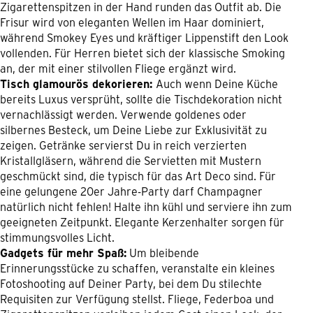
Zigarettenspitzen in der Hand runden das Outfit ab. Die
Frisur wird von eleganten Wellen im Haar dominiert,
während Smokey Eyes und kräftiger Lippenstift den Look
vollenden. Für Herren bietet sich der klassische Smoking
an, der mit einer stilvollen Fliege ergänzt wird.
Tisch glamourös dekorieren:
Auch wenn Deine Küche
bereits Luxus versprüht, sollte die Tischdekoration nicht
vernachlässigt werden. Verwende goldenes oder
silbernes Besteck, um Deine Liebe zur Exklusivität zu
zeigen. Getränke servierst Du in reich verzierten
Kristallgläsern, während die Servietten mit Mustern
geschmückt sind, die typisch für das Art Deco sind. Für
eine gelungene 20er Jahre-Party darf Champagner
natürlich nicht fehlen! Halte ihn kühl und serviere ihn zum
geeigneten Zeitpunkt. Elegante Kerzenhalter sorgen für
stimmungsvolles Licht.
Gadgets für mehr Spaß:
Um bleibende
Erinnerungsstücke zu schaffen, veranstalte ein kleines
Fotoshooting auf Deiner Party, bei dem Du stilechte
Requisiten zur Verfügung stellst. Fliege, Federboa und