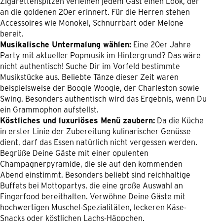
Zigarettenspitzen verleihen jedem Gast einen Look, der
an die goldenen 20er erinnert. Für die Herren stehen
Accessoires wie Monokel, Schnurrbart oder Melone
bereit.
Musikalische Untermalung wählen:
Eine 20er Jahre
Party mit aktueller Popmusik im Hintergrund? Das wäre
nicht authentisch! Suche Dir im Vorfeld bestimmte
Musikstücke aus. Beliebte Tänze dieser Zeit waren
beispielsweise der Boogie Woogie, der Charleston sowie
Swing. Besonders authentisch wird das Ergebnis, wenn Du
ein Grammophon aufstellst.
Köstliches und luxuriöses Menü zaubern:
Da die Küche
in erster Linie der Zubereitung kulinarischer Genüsse
dient, darf das Essen natürlich nicht vergessen werden.
Begrüße Deine Gäste mit einer opulenten
Champagnerpyramide, die sie auf den kommenden
Abend einstimmt. Besonders beliebt sind reichhaltige
Buffets bei Mottopartys, die eine große Auswahl an
Fingerfood bereithalten. Verwöhne Deine Gäste mit
hochwertigen Muschel-Spezialitäten, leckeren Käse-
Snacks oder köstlichen Lachs-Häppchen.