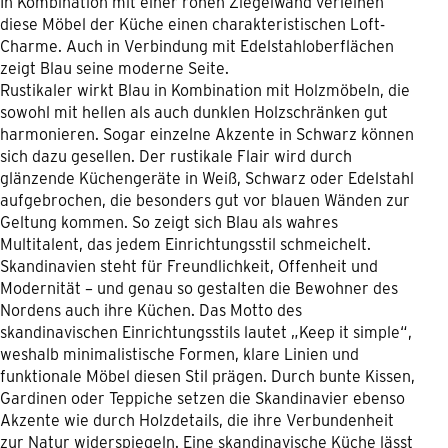
In Kombination mit einer rohen Ziegelwand verleihen
diese Möbel der Küche einen charakteristischen Loft-
Charme. Auch in Verbindung mit Edelstahloberflächen
zeigt Blau seine moderne Seite.
Rustikaler wirkt Blau in Kombination mit Holzmöbeln, die
sowohl mit hellen als auch dunklen Holzschränken gut
harmonieren. Sogar einzelne Akzente in Schwarz können
sich dazu gesellen. Der rustikale Flair wird durch
glänzende Küchengeräte in Weiß, Schwarz oder Edelstahl
aufgebrochen, die besonders gut vor blauen Wänden zur
Geltung kommen. So zeigt sich Blau als wahres
Multitalent, das jedem Einrichtungsstil schmeichelt.
Skandinavien steht für Freundlichkeit, Offenheit und
Modernität – und genau so gestalten die Bewohner des
Nordens auch ihre Küchen. Das Motto des
skandinavischen Einrichtungsstils lautet „Keep it simple“,
weshalb minimalistische Formen, klare Linien und
funktionale Möbel diesen Stil prägen. Durch bunte Kissen,
Gardinen oder Teppiche setzen die Skandinavier ebenso
Akzente wie durch Holzdetails, die ihre Verbundenheit
zur Natur widerspiegeln. Eine skandinavische Küche lässt