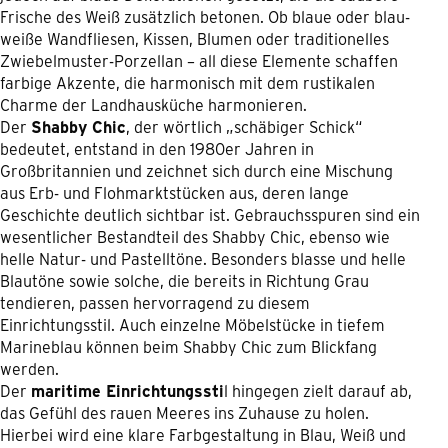
Frische des Weiß zusätzlich betonen. Ob blaue oder blau-
weiße Wandfliesen, Kissen, Blumen oder traditionelles
Zwiebelmuster-Porzellan – all diese Elemente schaffen
farbige Akzente, die harmonisch mit dem rustikalen
Charme der Landhausküche harmonieren.
Der
Shabby Chic
, der wörtlich „schäbiger Schick“
bedeutet, entstand in den 1980er Jahren in
Großbritannien und zeichnet sich durch eine Mischung
aus Erb- und Flohmarktstücken aus, deren lange
Geschichte deutlich sichtbar ist. Gebrauchsspuren sind ein
wesentlicher Bestandteil des Shabby Chic, ebenso wie
helle Natur- und Pastelltöne. Besonders blasse und helle
Blautöne sowie solche, die bereits in Richtung Grau
tendieren, passen hervorragend zu diesem
Einrichtungsstil. Auch einzelne Möbelstücke in tiefem
Marineblau können beim Shabby Chic zum Blickfang
werden.
Der
maritime Einrichtungssti
l hingegen zielt darauf ab,
das Gefühl des rauen Meeres ins Zuhause zu holen.
Hierbei wird eine klare Farbgestaltung in Blau, Weiß und