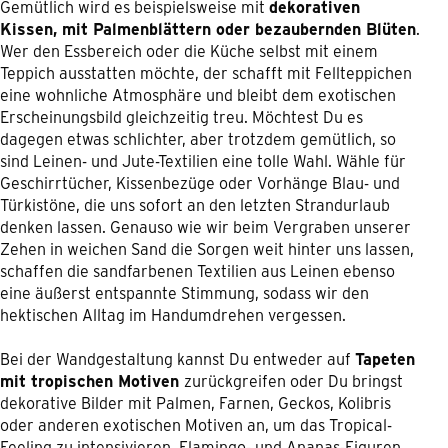
Gemütlich wird es beispielsweise mit
dekorativen
Kissen, mit Palmenblättern oder bezaubernden Blüten
.
Wer den Essbereich oder die Küche selbst mit einem
Teppich ausstatten möchte, der schafft mit Fellteppichen
eine wohnliche Atmosphäre und bleibt dem exotischen
Erscheinungsbild gleichzeitig treu. Möchtest Du es
dagegen etwas schlichter, aber trotzdem gemütlich, so
sind Leinen- und Jute-Textilien eine tolle Wahl. Wähle für
Geschirrtücher, Kissenbezüge oder Vorhänge Blau- und
Türkistöne, die uns sofort an den letzten Strandurlaub
denken lassen. Genauso wie wir beim Vergraben unserer
Zehen in weichen Sand die Sorgen weit hinter uns lassen,
schaffen die sandfarbenen Textilien aus Leinen ebenso
eine äußerst entspannte Stimmung, sodass wir den
hektischen Alltag im Handumdrehen vergessen.
Bei der Wandgestaltung kannst Du entweder auf
Tapeten
mit tropischen Motiven
zurückgreifen oder Du bringst
dekorative Bilder mit Palmen, Farnen, Geckos, Kolibris
oder anderen exotischen Motiven an, um das Tropical-
Feeling zu intensivieren. Flamingo- und Ananas-Figuren