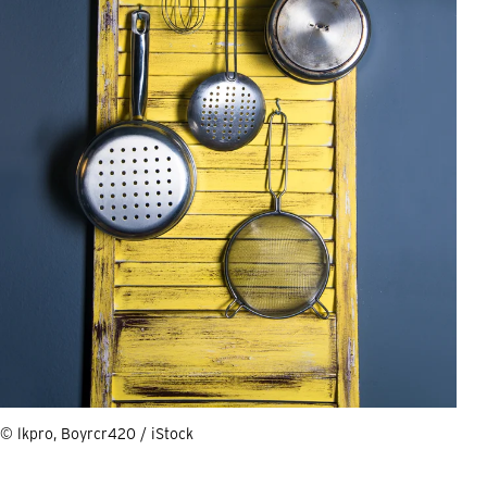
© lkpro, Boyrcr420 / iStock